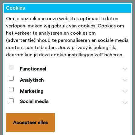
Cookies
Om je bezoek aan onze websites optimaal te laten
verlopen, maken wij gebruik van cookies. Cookies om
het verkeer te analyseren en cookies om
Inloggen
(advertentie)inhoud te personaliseren en sociale media
content aan te bieden. Jouw privacy is belangrijk,
E-mailadres
*
daarom kun je deze cookie-instellingen zelf beheren.
Functioneel
Wachtwoord
*
Analytisch
Marketing
Blijf ingelogd
Social media
Inloggen
Accepteer alles