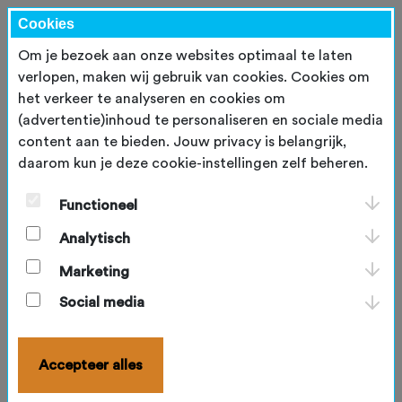
Cookies
Om je bezoek aan onze websites optimaal te laten
verlopen, maken wij gebruik van cookies. Cookies om
het verkeer te analyseren en cookies om
Inloggen
(advertentie)inhoud te personaliseren en sociale media
content aan te bieden. Jouw privacy is belangrijk,
E-mailadres
*
daarom kun je deze cookie-instellingen zelf beheren.
Functioneel
Wachtwoord
*
Analytisch
Marketing
Blijf ingelogd
Social media
Inloggen
Accepteer alles