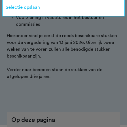
Begroting
Selectie opslaan
Jaarplan
Voorziening in vacatures in het bestuur en
commissies
Hieronder vind je eerst de reeds beschikbare stukken
voor de vergadering van 13 juni 2026. Uiterlijk twee
weken van te voren zullen alle benodigde stukken
beschikbaar zijn.
Verder naar beneden staan de stukken van de
afgelopen drie jaren.
Op deze pagina