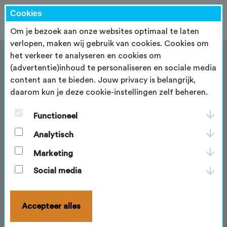
Cookies
Om je bezoek aan onze websites optimaal te laten
verlopen, maken wij gebruik van cookies. Cookies om
het verkeer te analyseren en cookies om
(advertentie)inhoud te personaliseren en sociale media
content aan te bieden. Jouw privacy is belangrijk,
daarom kun je deze cookie-instellingen zelf beheren.
Bondsvergadering
Functioneel
Het hoogste orgaan van de NBF is de
bondsvergadering. Hierin worden alle leden en
Analytisch
verenigingen door (vrijwillige) afgevaardigden
vertegenwoordigd. Jaarlijks wordt in juni de
Marketing
bondsvergadering (algemene ledenvergadering)
Social media
gehouden waarin de bondsvergadering wordt belast
met het vaststellen van de:
Accepteer alles
Tarieven / contributie
(financieel) Jaarverslag