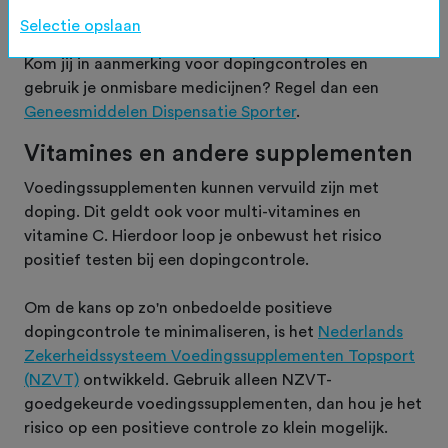
gebruikt.
Selectie opslaan
Kom jij in aanmerking voor dopingcontroles en
gebruik je onmisbare medicijnen? Regel dan een
Geneesmiddelen Dispensatie Sporter
.
Vitamines en andere supplementen
Voedingssupplementen kunnen vervuild zijn met
doping. Dit geldt ook voor multi-vitamines en
vitamine C. Hierdoor loop je onbewust het risico
positief testen bij een dopingcontrole.
Om de kans op zo'n onbedoelde positieve
dopingcontrole te minimaliseren, is het
Nederlands
Zekerheidssysteem Voedingssupplementen Topsport
(NZVT)
ontwikkeld. Gebruik alleen NZVT-
goedgekeurde voedingssupplementen, dan hou je het
risico op een positieve controle zo klein mogelijk.