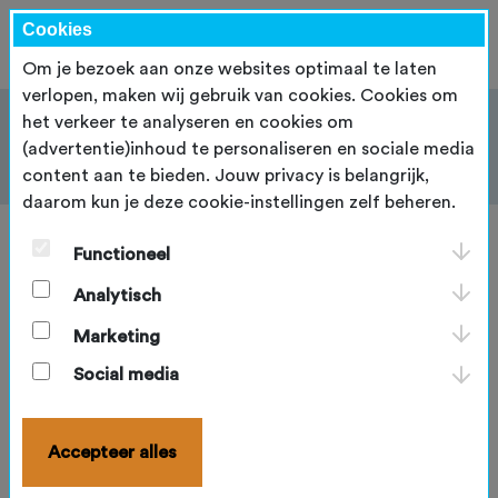
Cookies
Om je bezoek aan onze websites optimaal te laten
verlopen, maken wij gebruik van cookies. Cookies om
het verkeer te analyseren en cookies om
(advertentie)inhoud te personaliseren en sociale media
content aan te bieden. Jouw privacy is belangrijk,
daarom kun je deze cookie-instellingen zelf beheren.
Functioneel
Analytisch
Medicijnen, vitaminepillen en
drugs
Marketing
Social media
Wanneer je om medische redenen medicijnen
gebruikt die op de dopinglijst staan, kun je daar een
ontheffing voor aanvragen. In Nederland wordt dit
Accepteer alles
een dispensatie genoemd, in het buitenland wordt
vaak de term Therapeutic Use Exemption (TUE)