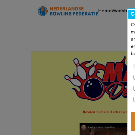
Home
Wedstrijd
C
O
m
a
e
b