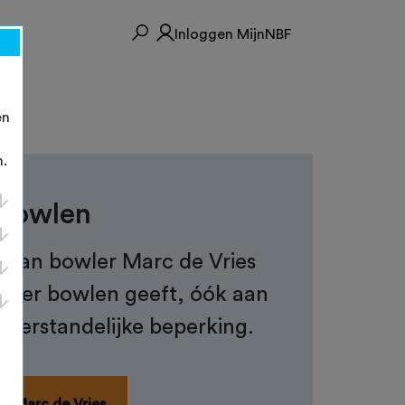
Inloggen MijnNBF
en
n.
 bowlen
 van bowler Marc de Vries
lezier bowlen geeft, óók aan
verstandelijke beperking.
an Marc de Vries