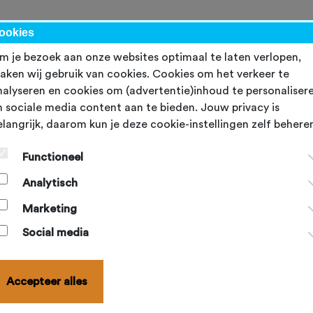
kalender
NBF-evenementen
Ondersteuning
Topsport
Word lid
ookies
m je bezoek aan onze websites optimaal te laten verlopen,
aken wij gebruik van cookies. Cookies om het verkeer te
nalyseren en cookies om (advertentie)inhoud te personaliser
n sociale media content aan te bieden. Jouw privacy is
elangrijk, daarom kun je deze cookie-instellingen zelf behere
Functioneel
Plezier met
Analytisch
Op deze website
Marketing
zie je hoeveel p
Social media
mensen met een 
Accepteer alles
Naar de website v