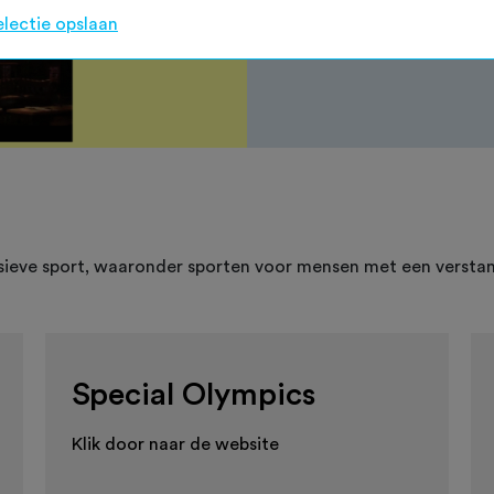
electie opslaan
sieve sport, waaronder sporten voor mensen met een verstan
Special Olympics
Klik door naar de website