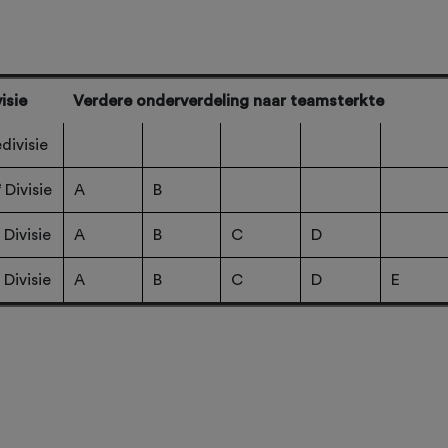
isie
Verdere onderverdeling naar teamsterkte
divisie
e
Divisie
A
B
Divisie
A
B
C
D
Divisie
A
B
C
D
E