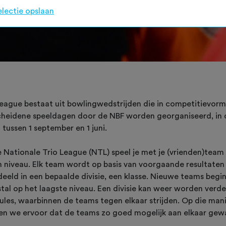
electie opslaan
league bestaat uit bowlingwedstrijden die in competitievorm
cheidene speeldagen door de NBF worden georganiseerd, in 
 tussen 1 september en 1 juni.
e Nationale Trio League (NTL) speel je met je (vrienden)team 
n niveau. Elk team wordt op basis van voorgaande resultaten
deeld in een bepaalde divisie, een klasse. Nieuwe teams begi
tal op het laagste niveau. Een divisie kan weer worden verd
oules, waarbinnen de teams tegen elkaar strijden. Op die man
en we ervoor dat de teams zo goed mogelijk aan elkaar ge