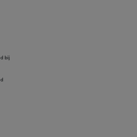
d bij
jd