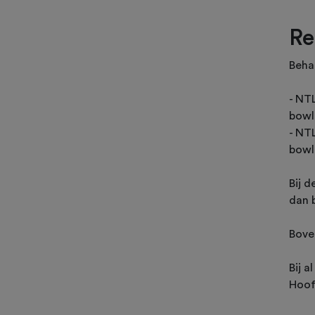
Re
Behal
- NT
bowl
- NT
bowl
Bij d
dan b
Bove
Bij 
Hoof