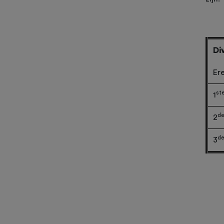
Div
Ere
st
1
de
2
de
3