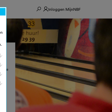
Inloggen MijnNBF
en
n.
llige
w