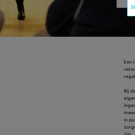
S
Een 
vers
regel
Bij d
eige
inge
mees
in p
zorg
zijn.