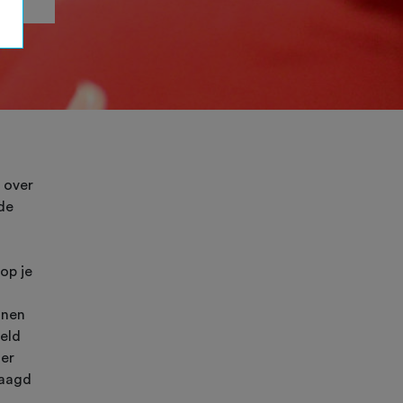
 over
de
op je
nnen
eeld
ier
waagd