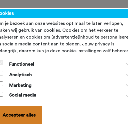
kalender
NBF-evenementen
Ondersteuning
Topsport
Word lid
ookies
m je bezoek aan onze websites optimaal te laten verlopen,
aken wij gebruik van cookies. Cookies om het verkeer te
nalyseren en cookies om (advertentie)inhoud te personaliser
n sociale media content aan te bieden. Jouw privacy is
elangrijk, daarom kun je deze cookie-instellingen zelf behere
e NTL
Functioneel
l met je (vrienden)team op jouw eigen niveau en ervaar de
Analytisch
ligheid en uitdaging van de NTL. Acht keer per jaar een geze
Marketing
op pad, bowlen in andere bowlingcentra en op andere
patronen en dan ook nog eens met bowlers en teams van jou
Social media
au.
vragen kun je altijd contact opnemen met
Accepteer alles
trijdzaken@nbfbowlen.nl
.