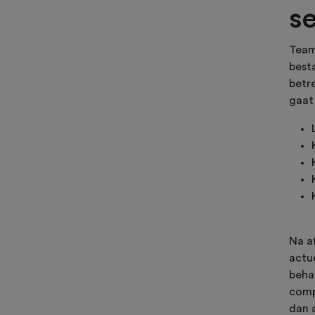
s
Team
best
betr
gaat
Na a
actu
beha
comp
dan 