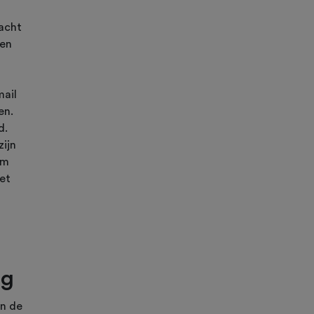
racht
een
mail
en.
d.
zijn
am
het
ag
an de