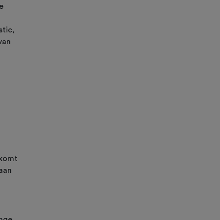
e
stic,
van
tkomt
 aan
enge