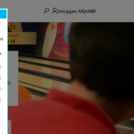
Inloggen MijnNBF
en
n.
12.00