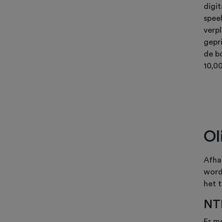
digi
speel
verpl
gepr
de b
10,00
Ol
Afha
word
het t
NTL
Er m