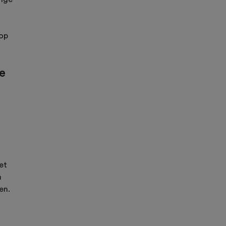
 op
e
et
n
en.