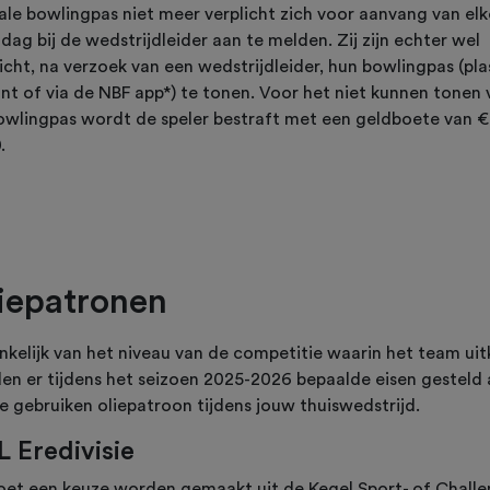
tale bowlingpas niet meer verplicht zich voor aanvang van elk
dag bij de wedstrijdleider aan te melden. Zij zijn echter wel
icht, na verzoek van een wedstrijdleider, hun bowlingpas (pla
int of via de NBF app*) te tonen. Voor het niet kunnen tonen 
owlingpas wordt de speler bestraft met een geldboete van €
.
iepatronen
nkelijk van het niveau van de competitie waarin het team ui
en er tijdens het seizoen 2025-2026 bepaalde eisen gesteld
e gebruiken oliepatroon tijdens jouw thuiswedstrijd.
 Eredivisie
oet een keuze worden gemaakt uit de Kegel Sport- of Chall