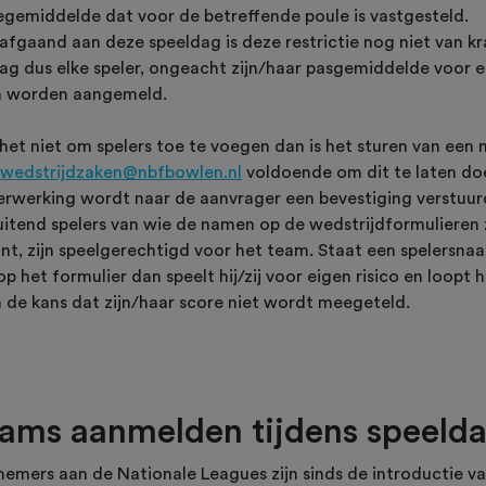
egemiddelde dat voor de betreffende poule is vastgesteld.
afgaand aan deze speeldag is deze restrictie nog niet van k
ag dus elke speler, ongeacht zijn/haar pasgemiddelde voor 
 worden aangemeld.
het niet om spelers toe te voegen dan is het sturen van een 
wedstrijdzaken@nbfbowlen.nl
voldoende om dit te laten do
erwerking wordt naar de aanvrager een bevestiging verstuur
luitend spelers van wie de namen op de wedstrijdformulieren 
int, zijn speelgerechtigd voor het team. Staat een spelersna
op het formulier dan speelt hij/zij voor eigen risico en loopt 
 de kans dat zijn/haar score niet wordt meegeteld.
ams aanmelden tijdens speeld
nemers aan de Nationale Leagues zijn sinds de introductie v