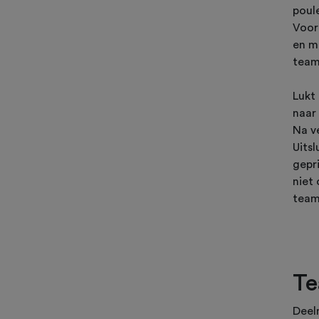
poul
Voor
en m
team
Lukt 
naar
Na v
Uits
gepr
niet 
team
Te
Deel