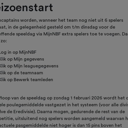
eizoenstart
captains worden, wanneer het team nog niet uit 6 spelers
aat, in de gelegenheid gesteld om t/m dinsdag voor de
effende speeldag via MijnNBF extra spelers toe te voegen. Da
 zo:
Log in op MijnNBF
Klik op Mijn gegevens
Klik op Mijn leaguegegevens
Klik op de teamnaam
Klik op Bewerk teamleden
floop van de speeldag op zondag 1 februari 2026 wordt het 
ele poulegemiddelde vastgezet in het systeem (voor alle divis
lve de Eredivisie). Daarna mogen, gedurende de rest van de
etitie, uitsluitend nog spelers worden aangemeld waarvan 
actuele pasgemiddelde niet hoger is dan 15 pins boven het