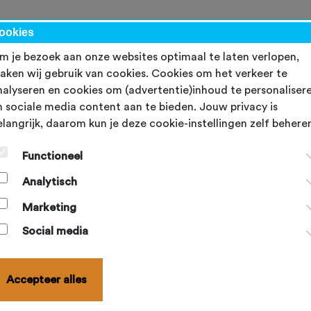
kalender
NBF-evenementen
Ondersteuning
Topsport
Word lid
ookies
m je bezoek aan onze websites optimaal te laten verlopen,
aken wij gebruik van cookies. Cookies om het verkeer te
nalyseren en cookies om (advertentie)inhoud te personaliser
n sociale media content aan te bieden. Jouw privacy is
elangrijk, daarom kun je deze cookie-instellingen zelf behere
raktische informatie NTL
Functioneel
en? Wij beantwoorden ze graag via
Analytisch
trijdzaken@nbfbowlen.nl
of
0318-559343
(ma t/m vr, 09.00-
Marketing
n 13.00-16.00 uur)
Social media
Accepteer alles