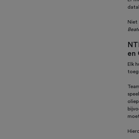
data
Niet
Beat
NTL
en 
Elk h
toeg
Team
spee
olie
bijv
moet
Hiero