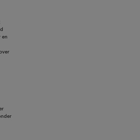
k
id
r en
 over
er
onder