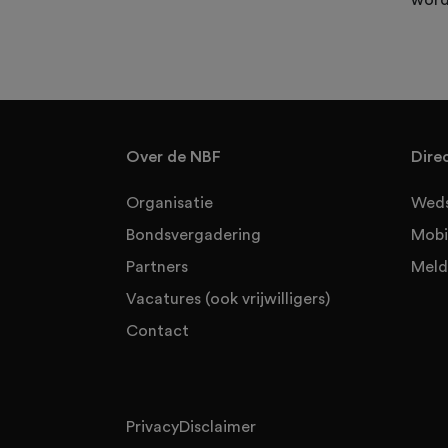
word
Over de NBF
Dire
Organisatie
Weds
Bondsvergadering
Mobi
Partners
Meld
Vacatures (ook vrijwilligers)
Contact
Privacy
Disclaimer