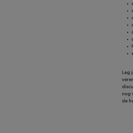
Leg j
vere
disc
nog 
de ha