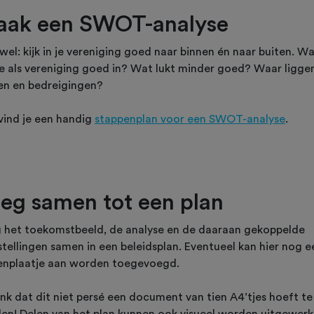
ak een SWOT-analyse
el: kijk in je vereniging goed naar binnen én naar buiten. W
je als vereniging goed in? Wat lukt minder goed? Waar ligge
en en bedreigingen?
 vind je een handig
stappenplan voor een SWOT-analyse
.
eg samen tot een plan
 het toekomstbeeld, de analyse en de daaraan gekoppelde
stellingen samen in een beleidsplan. Eventueel kan hier nog e
enplaatje aan worden toegevoegd.
nk dat dit niet persé een document van tien A4’tjes hoeft te