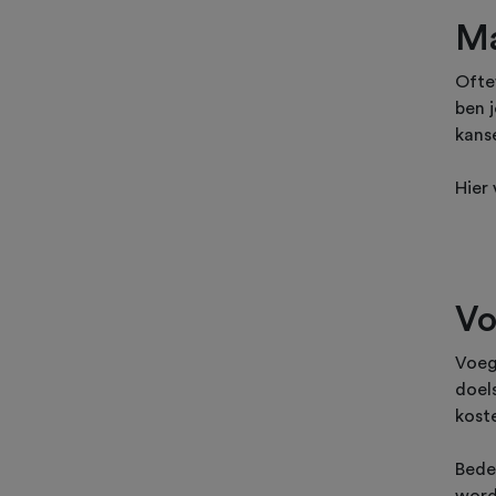
Ma
Oftew
ben 
kans
Hier
Vo
Voeg
doel
kost
Bede