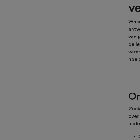
v
Waaro
antw
van 
de l
veren
hoe d
On
Zoek
over
ande