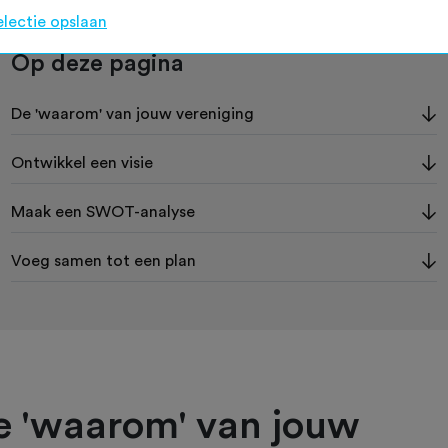
electie opslaan
Op deze pagina
De 'waarom' van jouw vereniging
Ontwikkel een visie
Maak een SWOT-analyse
Voeg samen tot een plan
e 'waarom' van jouw