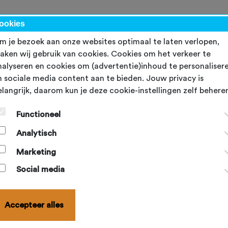
kalender
NBF-evenementen
Ondersteuning
Topsport
Word lid
ookies
m je bezoek aan onze websites optimaal te laten verlopen,
aken wij gebruik van cookies. Cookies om het verkeer te
nalyseren en cookies om (advertentie)inhoud te personaliser
n sociale media content aan te bieden. Jouw privacy is
elangrijk, daarom kun je deze cookie-instellingen zelf behere
leid
Functioneel
eleidsplan is niet alleen voor bedrijven, maar óók voor
Analytisch
verenigingen heel relevant. Het geeft je als bestuur houvast
Marketing
geeft duidelijkheid aan je vereniging. Met een beleidsplan w
es gemaakt op basis van een gedeeld toekomstplaatje, waa
Social media
lijk is waar je als vereniging heen wilt en waar je je energie 
in steekt.
Accepteer alles