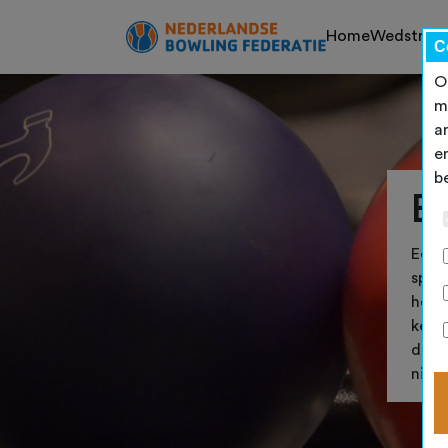
Home
Wedstrijd
C
O
m
a
e
b
Be
Een b
sport
het 
keuz
duide
niet 