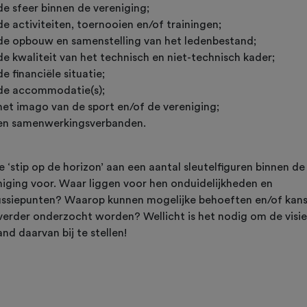
de sfeer binnen de vereniging;
de activiteiten, toernooien en/of trainingen;
de opbouw en samenstelling van het ledenbestand;
de kwaliteit van het technisch en niet-technisch kader;
de financiële situatie;
de accommodatie(s);
het imago van de sport en/of de vereniging;
en samenwerkingsverbanden.
e ‘stip op de horizon’ aan een aantal sleutelfiguren binnen de
niging voor. Waar liggen voor hen onduidelijkheden en
ussiepunten? Waarop kunnen mogelijke behoeften en/of kan
verder onderzocht worden? Wellicht is het nodig om de visi
nd daarvan bij te stellen!