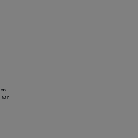
sen
e aan