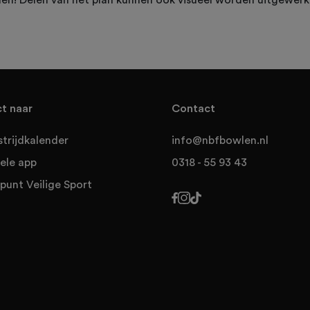
en! Delen van het plan kunnen ook visueel worden uitgewerk
ct naar
Contact
trijdkalender
info@nbfbowlen.nl
ele app
0318 - 55 93 43
punt Veilige Sport