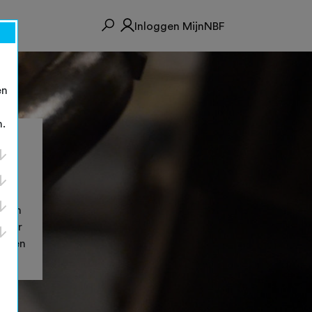
Inloggen MijnNBF
en
n.
 en
orden
rdoor
wel en