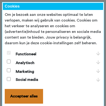
Cookies
Om je bezoek aan onze websites optimaal te laten
verlopen, maken wij gebruik van cookies. Cookies om
het verkeer te analyseren en cookies om
Nieuwsberichten
(advertentie)inhoud te personaliseren en sociale media
content aan te bieden. Jouw privacy is belangrijk,
NBF Recap Juli 2026
6 augustus 2026
daarom kun je deze cookie-instellingen zelf beheren.
NBF Recap
Functioneel
Welkom bij de NBF Recap van juli! Hoewel de
zomermaanden traditioneel wat rustiger zijn,
Analytisch
stond juli alsnog in het teken van mooie
Marketing
internationale prestaties en een sfeervolle
afsluiting van het bowlingseizoen.
Social media
Lees meer >>
Accepteer alles