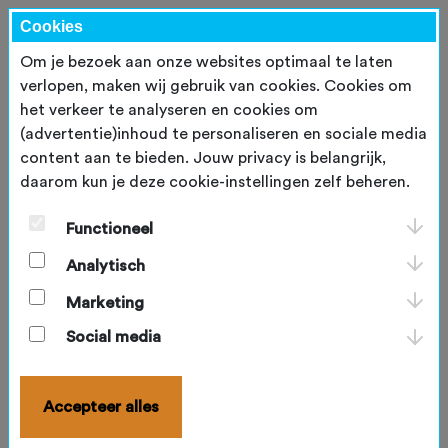
Cookies
Om je bezoek aan onze websites optimaal te laten
verlopen, maken wij gebruik van cookies. Cookies om
het verkeer te analyseren en cookies om
NBF Recap - Juni 2026
donderdag 2 juli 2026
(advertentie)inhoud te personaliseren en sociale media
content aan te bieden. Jouw privacy is belangrijk,
NBF Recap
daarom kun je deze cookie-instellingen zelf beheren.
Welkom bij de NBF Recap van juni! Een maand
vol nationale kampioenschappen, internationale
Functioneel
toernooien, inspirerende evenementen en mooie
sportieve prestaties.
Analytisch
Marketing
Social media
Nederlandse Kampioenschappen D-bowlen
Op zaterdag 7 juni stond Dolfijn Bowling Tilburg
in het teken van het
Nederlands Kampioenschap
Accepteer alles
D-bowlen
. Anja Zoomer en Jack Castelijns
kroonden zich tot Bowlster en Bowler van het