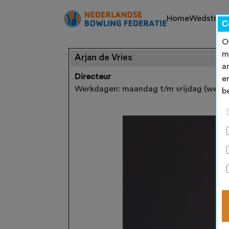
Home
Wedstrijd
C
O
m
Arjan de Vries
a
Directeur
e
Werkdagen: maandag t/m vrijdag (werkz
b