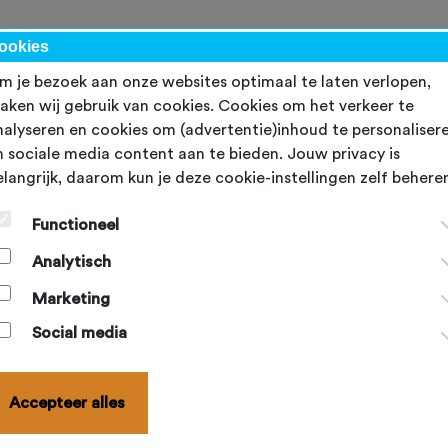
kalender
NBF-evenementen
Ondersteuning
Topsport
Word lid
ookies
m je bezoek aan onze websites optimaal te laten verlopen,
aken wij gebruik van cookies. Cookies om het verkeer te
nalyseren en cookies om (advertentie)inhoud te personaliser
n sociale media content aan te bieden. Jouw privacy is
aam binnen Sportcluster Veenendaal)
elangrijk, daarom kun je deze cookie-instellingen zelf behere
Functioneel
Analytisch
Marketing
Social media
Accepteer alles