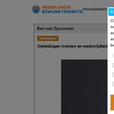
Home
Wedstrijd
C
O
m
Ben van Spronsen
a
Opleidingen
e
b
Opleidingen trainers en wedstrijdleiders