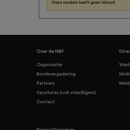
Deze module heeft geen inhoud.
Over de NBF
Dire
Organisatie
Weds
Bondsvergadering
Mobi
Partners
Meld
Vacatures (ook vrijwilligers)
Contact
Privacy
Disclaimer