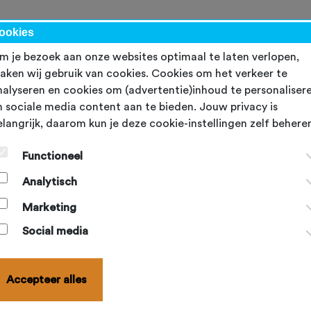
kalender
NBF-evenementen
Ondersteuning
Topsport
Word lid
ookies
m je bezoek aan onze websites optimaal te laten verlopen,
aken wij gebruik van cookies. Cookies om het verkeer te
nalyseren en cookies om (advertentie)inhoud te personaliser
n sociale media content aan te bieden. Jouw privacy is
elangrijk, daarom kun je deze cookie-instellingen zelf behere
Functioneel
Analytisch
Marketing
Social media
Accepteer alles