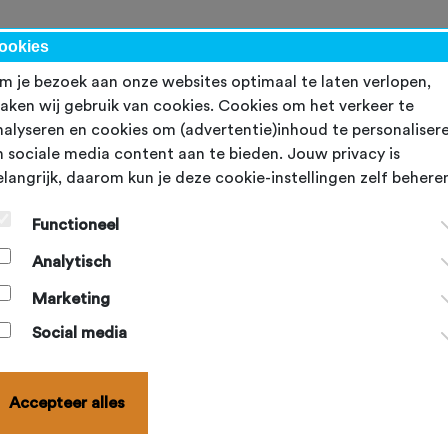
kalender
NBF-evenementen
Ondersteuning
Topsport
Word lid
ookies
m je bezoek aan onze websites optimaal te laten verlopen,
aken wij gebruik van cookies. Cookies om het verkeer te
nalyseren en cookies om (advertentie)inhoud te personaliser
n sociale media content aan te bieden. Jouw privacy is
F-erkend toernooi
elangrijk, daarom kun je deze cookie-instellingen zelf behere
F-erkend toernooi wordt georganiseerd volgens het
NBF-
Functioneel
reglement
en andere relevante NBF-reglementen.
Analytisch
res die een NBF-lid hier gooit, worden opgenomen in de
Marketing
erwerking van dit lid. Hierop wordt onder meer het
pasgemi
Social media
eerd.
-1- en -2-toernooien kunnen NBF-erkenning aanvragen.
Accepteer alles
-3-toernooien hebben nooit een NBF-erkenning. De scores hi