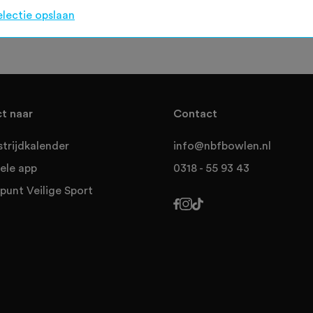
 niet opgenomen in de overall scoreverwerking van de NBF.
electie opslaan
ct naar
Contact
trijdkalender
info@nbfbowlen.nl
ele app
0318 - 55 93 43
punt Veilige Sport