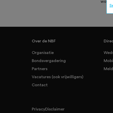
worden
S
Over de NBF
Dire
Organisatie
Weds
Bondsvergadering
Mobi
Partners
Meld
Vacatures (ook vrijwilligers)
Contact
Privacy
Disclaimer