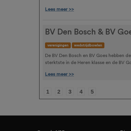
Lees meer >>
BV Den Bosch & BV Go
verenigingen
wedstrijdbowlen
De BV Den Bosch en BV Goes hebben de
sterktste in de Heren klasse en de BV G
Lees meer >>
1
2
3
4
5