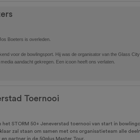
ers
Jos Boeters is overleden.
kend voor de bowlingsport. Hij was de organisator van the Glass City
el media aandacht gekregen. Een icoon heeft ons verlaten.
rstad Toernooi
n het STORM 50+ Jeneverstad toernooi van start in bowlingce
klaar zal staan om samen met ons organisatieteam alle dee
r en partner in de 50plus Master Tour.