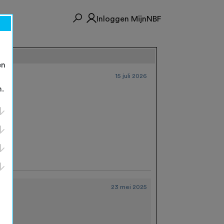
Inloggen MijnNBF
en
15 juli 2026
n.
23 mei 2025