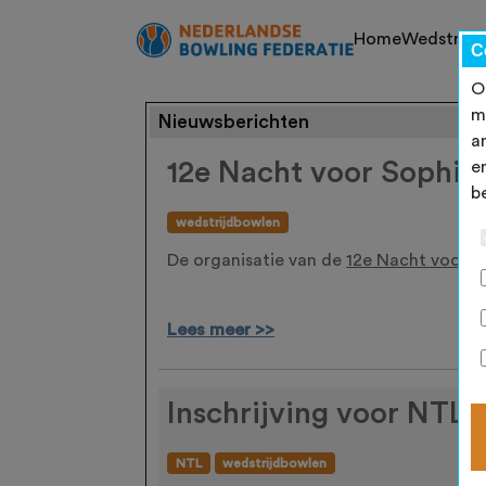
Home
Wedstrijd
C
O
m
Nieuwsberichten
a
12e Nacht voor Sophia
e
b
wedstrijdbowlen
De organisatie van de
12e Nacht voor S
Lees meer >>
Inschrijving voor NTL
NTL
wedstrijdbowlen