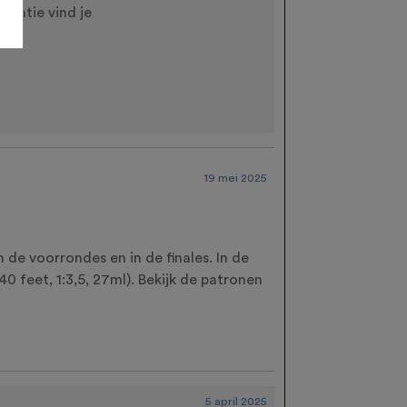
rmatie vind je
19 mei 2025
de voorrondes en in de finales. In de
0 feet, 1:3,5, 27ml). Bekijk de patronen
5 april 2025