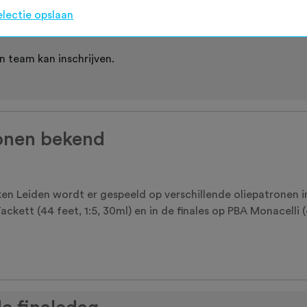
nNBF geopend voor de diverse NTL-competities. Algemene info
electie opslaan
wlen/nationale-trio-leagues
n team kan inschrijven.
onen bekend
n Leiden wordt er gespeeld op verschillende oliepatronen in 
ett (44 feet, 1:5, 30ml) en in de finales op PBA Monacelli (4