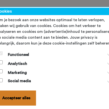
kalender
NBF-evenementen
Ondersteuning
Topsport
Word lid
ookies
m je bezoek aan onze websites optimaal te laten verlopen,
aken wij gebruik van cookies. Cookies om het verkeer te
nalyseren en cookies om (advertentie)inhoud te personaliser
n sociale media content aan te bieden. Jouw privacy is
elangrijk, daarom kun je deze cookie-instellingen zelf behere
Functioneel
ophia
kijkt met trots terug op een zeer geslaagde editie.
Analytisch
Marketing
Social media
 seizoen 2025-2026 geopend!
Accepteer alles