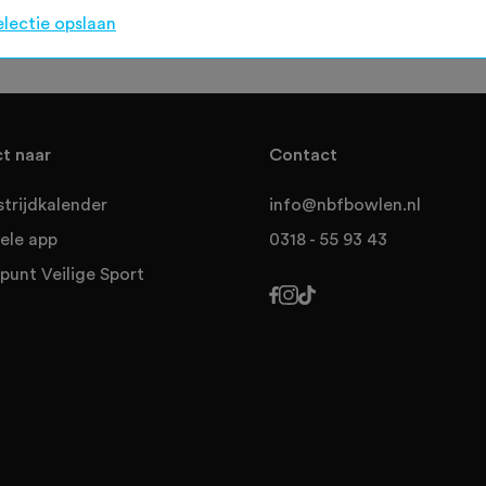
electie opslaan
ct naar
Contact
trijdkalender
info@nbfbowlen.nl
ele app
0318 - 55 93 43
punt Veilige Sport