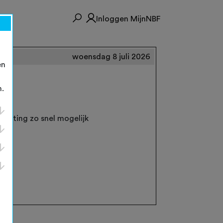
Inloggen MijnNBF
woensdag 8 juli 2026
en
n.
luiting zo snel mogelijk