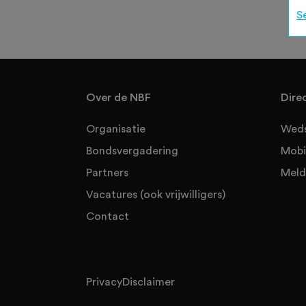
S
Over de NBF
Dire
Organisatie
Weds
Bondsvergadering
Mobi
Partners
Meld
Vacatures (ook vrijwilligers)
Contact
Privacy
Disclaimer