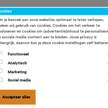
kalender
NBF-evenementen
Ondersteuning
Topsport
Word lid
ookies
m je bezoek aan onze websites optimaal te laten verlopen,
aken wij gebruik van cookies. Cookies om het verkeer te
nalyseren en cookies om (advertentie)inhoud te personaliser
ureau van de NBF gesloten.
n sociale media content aan te bieden. Jouw privacy is
elangrijk, daarom kun je deze cookie-instellingen zelf behere
Functioneel
 niet bereikbaar. Binnenkomende e-mails worden na de zomers
contact opnemen met Imco via
Analytisch
ischiebergen@nbfbowlen.nl
.
Marketing
 toe!
Social media
Accepteer alles