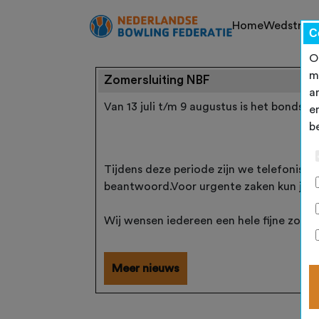
Home
Wedstrijd
C
O
m
Zomersluiting NBF
a
Van 13 juli t/m 9 augustus is het bondsb
e
b
Tijdens deze periode zijn we telefonisch
beantwoord.Voor urgente zaken kun je 
Wij wensen iedereen een hele fijne zomer
Meer nieuws