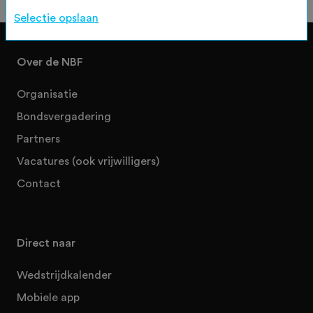
Selectie opslaan
Over de NBF
Organisatie
Bondsvergadering
Partners
Vacatures (ook vrijwilligers)
Contact
Direct naar
Wedstrijdkalender
Mobiele app