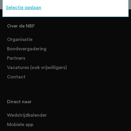
Selectie opslaan
Over de NBF
Organisatie
Bondsvergadering
Partners
Vacatures (ook vrijwilligers)
Contact
Direct naar
Wedstrijdkalender
Mobiele app