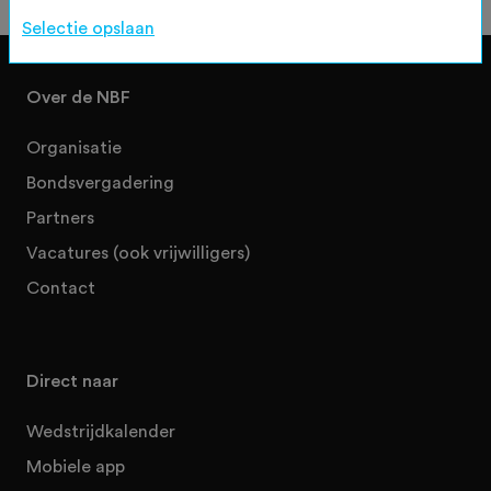
Selectie opslaan
Over de NBF
Organisatie
Bondsvergadering
Partners
Vacatures (ook vrijwilligers)
Contact
Direct naar
Wedstrijdkalender
Mobiele app