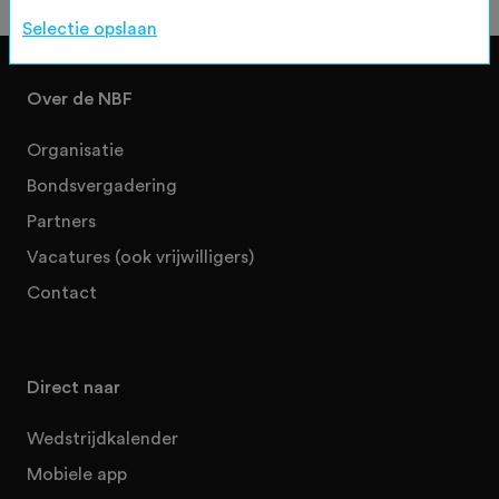
Selectie opslaan
Over de NBF
Organisatie
Bondsvergadering
Partners
Vacatures (ook vrijwilligers)
Contact
Direct naar
Wedstrijdkalender
Mobiele app