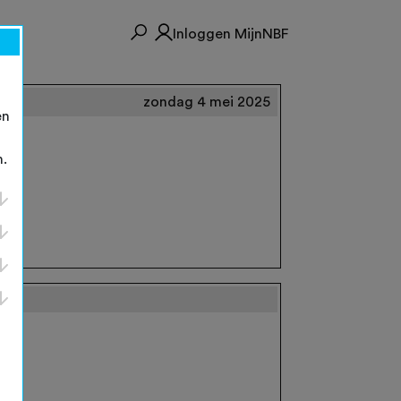
Inloggen MijnNBF
zondag 4 mei 2025
en
n.