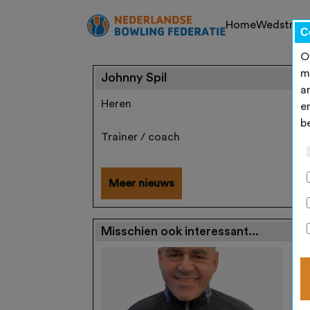
Home
Wedstrijd
C
O
m
Johnny Spil
a
Heren
e
b
Trainer / coach
Meer nieuws
Misschien ook interessant...