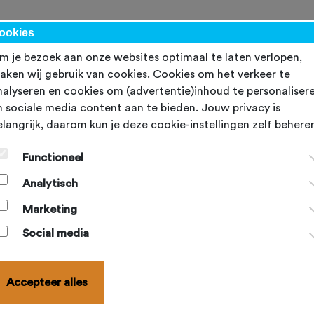
kalender
NBF-evenementen
Ondersteuning
Topsport
Word lid
ookies
m je bezoek aan onze websites optimaal te laten verlopen,
aken wij gebruik van cookies. Cookies om het verkeer te
nalyseren en cookies om (advertentie)inhoud te personaliser
n sociale media content aan te bieden. Jouw privacy is
elangrijk, daarom kun je deze cookie-instellingen zelf behere
Functioneel
Analytisch
Marketing
Social media
Accepteer alles