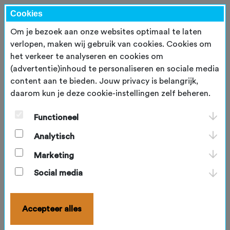
Cookies
Om je bezoek aan onze websites optimaal te laten
verlopen, maken wij gebruik van cookies. Cookies om
het verkeer te analyseren en cookies om
(advertentie)inhoud te personaliseren en sociale media
content aan te bieden. Jouw privacy is belangrijk,
Kampioenenhistorie NK
daarom kun je deze cookie-instellingen zelf beheren.
Senioren 2e klasse Singles
Functioneel
Seizoen
Dames
Heren
Analytisch
Marketing
2024-2025
Sabine Holst
Richard B
Social media
2023-2024
Iris Menken
Nico Wij
2022-2023
Dionne Vrijs
Tim Arrac
Accepteer alles
2021-2022
Geralda Markus- Koudijs
Jay Visser