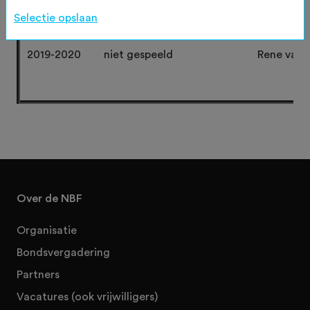
Selectie opslaan
2020-2021
niet gespeeld
niet gesp
2019-2020
niet gespeeld
Rene van 
Over de NBF
Organisatie
Bondsvergadering
Partners
Vacatures (ook vrijwilligers)