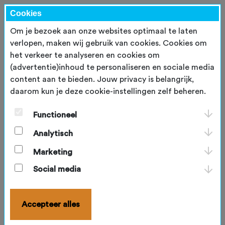
Cookies
Om je bezoek aan onze websites optimaal te laten
verlopen, maken wij gebruik van cookies. Cookies om
het verkeer te analyseren en cookies om
Inloggen
(advertentie)inhoud te personaliseren en sociale media
content aan te bieden. Jouw privacy is belangrijk,
E-mailadres
*
daarom kun je deze cookie-instellingen zelf beheren.
Functioneel
Wachtwoord
*
Analytisch
Marketing
Blijf ingelogd
Social media
Inloggen
Accepteer alles