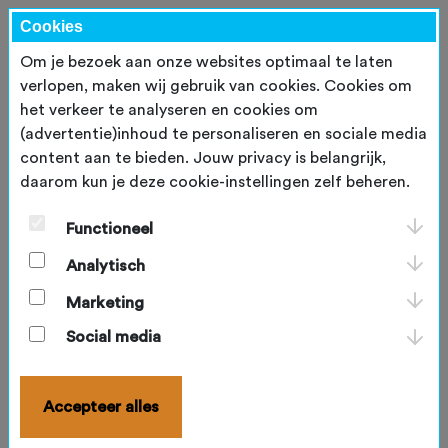
Cookies
Om je bezoek aan onze websites optimaal te laten
verlopen, maken wij gebruik van cookies. Cookies om
het verkeer te analyseren en cookies om
Inloggen
(advertentie)inhoud te personaliseren en sociale media
content aan te bieden. Jouw privacy is belangrijk,
E-mailadres
*
daarom kun je deze cookie-instellingen zelf beheren.
Functioneel
Wachtwoord
*
Analytisch
Marketing
Blijf ingelogd
Social media
Inloggen
Accepteer alles