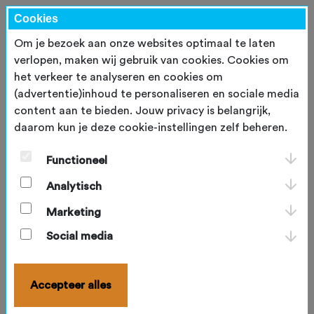
Cookies
Om je bezoek aan onze websites optimaal te laten
verlopen, maken wij gebruik van cookies. Cookies om
het verkeer te analyseren en cookies om
Inloggen
(advertentie)inhoud te personaliseren en sociale media
content aan te bieden. Jouw privacy is belangrijk,
E-mailadres
*
daarom kun je deze cookie-instellingen zelf beheren.
Functioneel
Wachtwoord
*
Analytisch
Marketing
Blijf ingelogd
Social media
Inloggen
Accepteer alles