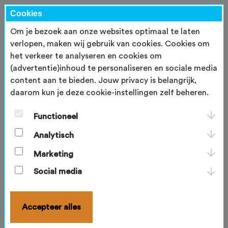
Cookies
Om je bezoek aan onze websites optimaal te laten
verlopen, maken wij gebruik van cookies. Cookies om
het verkeer te analyseren en cookies om
Inloggen
(advertentie)inhoud te personaliseren en sociale media
content aan te bieden. Jouw privacy is belangrijk,
E-mailadres
*
daarom kun je deze cookie-instellingen zelf beheren.
Functioneel
Wachtwoord
*
Analytisch
Marketing
Blijf ingelogd
Social media
Inloggen
Accepteer alles